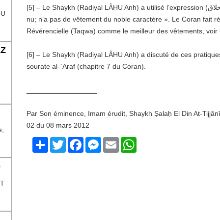
[5] – Le Shaykh (Radiyal LÂHU Anh) a utilisé l’expression (تعرى عن مكارم الأخلاق) qui signifie littéralement « est
OU
nu; n’a pas de vêtement du noble caractère ». Le Coran fait r
Révérencielle (Taqwa) comme le meilleur des vêtements, voir 
EZ
[6] – Le Shaykh (Radiyal LÂHU Anh) a discuté de ces pratique
sourate al-`Araf (chapitre 7 du Coran).
__________________
Par Son éminence, Imam érudit, Shaykh Ṣalaḥ El Din At-Tijjân
02 du 08 mars 2012
e,
Share
Twitter
Facebook
Messenger
Email
WhatsApp
0
NT