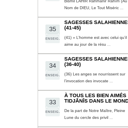
Bismil LÂHIR Rahmânir Rahîm (Au
Nom de DIEU, Le Tout Miséric ...
SAGESSES SALAHIENNE
(41-45)
35
(41) » L’homme est avec celui qu’il
ENSEIG.
aime au jour de la résu ...
SAGESSES SALAHIENNE
(36-40)
34
(36) Les anges se nourrissent sur
ENSEIG.
l’invocation des invocate ...
À TOUS LES BIEN AIMÉS
TIDJÂNÎS DANS LE MON
33
De la part de Notre Maître, Pleine
ENSEIG.
Lune du cercle des privil ...