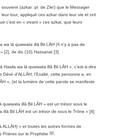
 souvenir (azkar: pl. de Zikr) que le Messager
que c’est en « vivant » ces azkar, que leurs
[2], de dix (10) Hassanat [3].
 Hawla wa lā quwwata illā Bil LÂH », c’est-à-dire
le Désir d’ALLÂH, l’Exalté, cette personne a, en
LÂH », (et la lumière de cette parole se manifeste
 quwwata illā Bil LÂH » est un trésor sous le
Trône. Le Messager d’ALLÂH ﷺ ÂH est un trésor de sous le Trône » [4
ALLÂH) » et toutes les autres formes de
Souvenirs (azkar). Cela est également vrai pour le Coran et les Prières sur le Prophète ﷺ.