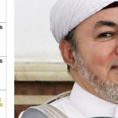
S
S
E
S