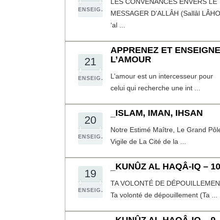
LES CONVENANCES ENVERS LE
ENSEIG.
MESSAGER D’ALLÂH (Sallâl LÂH
‘al ...
APPRENEZ ET ENSEIGN
L’AMOUR
21
L’amour est un intercesseur pour
ENSEIG.
celui qui recherche une int ...
_ISLAM, IMAN, IHSAN
20
Notre Estimé Maître, Le Grand Pôl
ENSEIG.
Vigile de La Cité de la ...
_KUNÛZ AL HAQÂ-IQ – 1
19
TA VOLONTÉ DE DÉPOUILLEME
ENSEIG.
Ta volonté de dépouillement (Ta ...