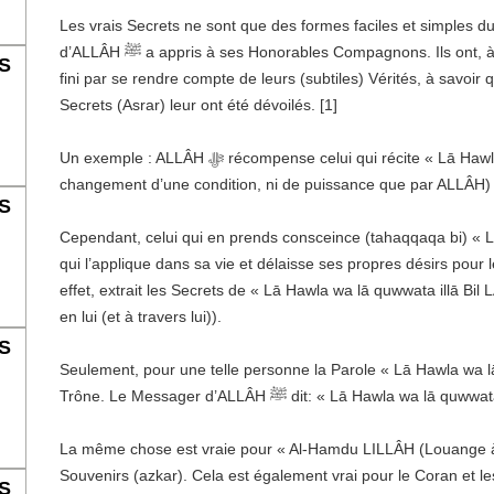
Les vrais Secrets ne sont que des formes faciles et simples du
d’ALLÂH ﷺ a appris à ses Honorables Compagnons. Ils ont, à leur tour, appliqué ces azkar dans leur vie et ont
S
fini par se rendre compte de leurs (subtiles) Vérités, à savoir 
Secrets (Asrar) leur ont été dévoilés. [1]
Un exemple : ALLÂH ﷻ récompense celui qui récite « Lā Hawla wa lā quwwata illā Bil LÂH (Il n’y a pas de
changement d’une condition, ni de puissance que par ALLÂH) » 
S
Cependant, celui qui en prends consceince (tahaqqaqa bi) « Lā
qui l’applique dans sa vie et délaisse ses propres désirs pour 
effet, extrait les Secrets de « Lā Hawla wa lā quwwata illā Bil 
en lui (et à travers lui)).
S
Seulement, pour une telle personne la Parole « Lā Hawla wa lā
dit: « Lā Hawla wa lā quwwata illā Bil L]
La même chose est vraie pour « Al-Hamdu LILLÂH (Louange à 
S