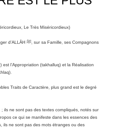
RE EST LE PLUS
icordieux, Le Très Miséricordieux)
le Messager d’ALLÂH
est l’Appropriation (takhalluq) et la Réalisation
hlaq).
les Traits de Caractère, plus grand est le degré
; ils ne sont pas des textes compliqués, notés sur
 propos ce qui se manifeste dans les essences des
, ils ne sont pas des mots étranges ou des