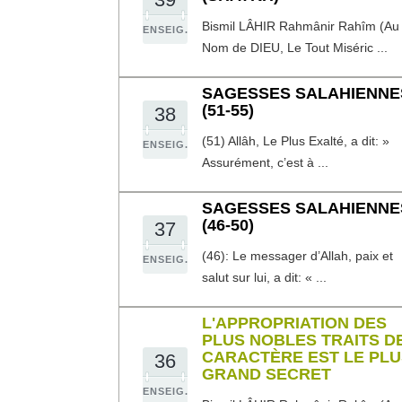
Bismil LÂHIR Rahmânir Rahîm (Au
ENSEIG.
Nom de DIEU, Le Tout Miséric ...
SAGESSES SALAHIENNE
(51-55)
38
(51) Allâh, Le Plus Exalté, a dit: »
ENSEIG.
Assurément, c’est à ...
SAGESSES SALAHIENNE
(46-50)
37
(46): Le messager d’Allah, paix et
ENSEIG.
salut sur lui, a dit: « ...
L'APPROPRIATION DES
PLUS NOBLES TRAITS D
CARACTÈRE EST LE PLU
36
GRAND SECRET
ENSEIG.