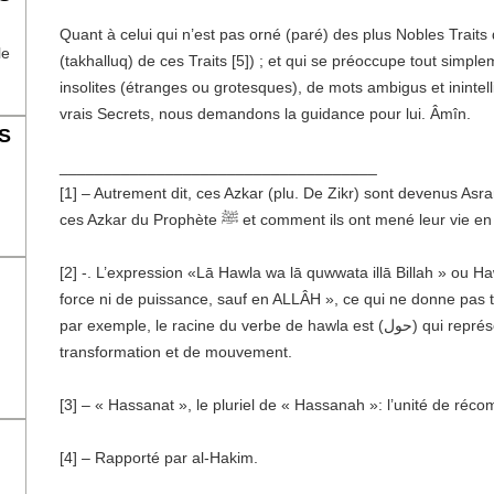
Quant à celui qui n’est pas orné (paré) des plus Nobles Traits 
le
(takhalluq) de ces Traits [5]) ; et qui se préoccupe tout simple
insolites (étranges ou grotesques), de mots ambigus et inintell
vrais Secrets, nous demandons la guidance pour lui. Âmîn.
S
____________________________________
[1] – Autrement dit, ces Azkar (plu. De Zikr) sont devenus Asr
 ﷺ et comment ils ont mené leur vie en conséquence.
[2] -. L’expression «Lā Hawla wa lā quwwata illā Billah » ou Ha
force ni de puissance, sauf en ALLÂH », ce qui ne donne pas tout
par exemple, le racine du verbe de hawla est (حول) qui représente toutes sortes de changement, de
transformation et de mouvement.
[3] – « Hassanat », le pluriel de « Hassanah »: l’unité de réc
[4] – Rapporté par al-Hakim.