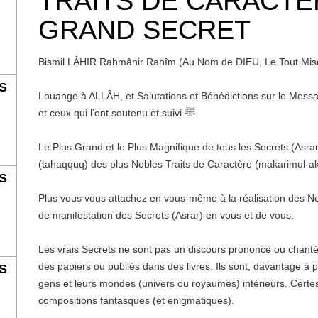
TRAITS DE CARACTÈ
GRAND SECRET
Bismil LÂHIR Rahmânir Rahîm (Au Nom de DIEU, Le Tout Misér
S
Louange à ALLÂH, et Salutations et Bénédictions sur  ﷺ, sur sa Famille, ses Compagnons
et ceux qui l’ont soutenu et suivi ﷺ.
Le Plus Grand et le Plus Magnifique de tous les Secrets (Asrar) 
(tahaqquq) des plus Nobles Traits de Caractère (makarimul-ak
S
Plus vous vous attachez en vous-même à la réalisation des Nob
de manifestation des Secrets (Asrar) en vous et de vous.
Les vrais Secrets ne sont pas un discours prononcé ou chanté 
des papiers ou publiés dans des livres. Ils sont, davantage à
S
gens et leurs mondes (univers ou royaumes) intérieurs. Certes
compositions fantasques (et énigmatiques).