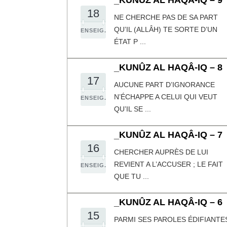
_KUNÛZ AL HAQÂ-IQ – 9
18
NE CHERCHE PAS DE SA PART
QU’IL (ALLÂH) TE SORTE D’UN
ENSEIG.
ÉTAT P ...
_KUNÛZ AL HAQÂ-IQ – 8
17
AUCUNE PART D’IGNORANCE
N’ÉCHAPPE A CELUI QUI VEUT
ENSEIG.
QU’IL SE ...
_KUNÛZ AL HAQÂ-IQ – 7
16
CHERCHER AUPRÈS DE LUI
REVIENT A L’ACCUSER ; LE FAIT
ENSEIG.
QUE TU ...
_KUNÛZ AL HAQÂ-IQ – 6
15
PARMI SES PAROLES ÉDIFIANTES