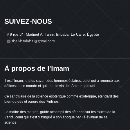
Mis
دعاء
d'
-
03:22
7,1
End
Vie
for
SUIVEZ-NOUS
a
َاللهُ
bet
ِدُكُم
Du
ْفِرَةً
9 rue 34, Madinet Al Tahrir, Imbaba, Le Caire, Égypte
-
مِنْهُ
02:50
Esf
4,4
sheikhsalah.tj@gmail.com
َضْلاً
Vie
por
-
un
All
mej
أدب
Pro
Du
سان
-
(or
-
Tan
À propos de l'Imam
Eti
03:26
qu'
7,6
of
Vie
All
the
vou
Ton
Il est l’Imam, le plus savant des hommes éclairés, celui qui a renoncé aux
pro
قومة
-
délices de ce monde et qui a bu le vin de l’Amour spirituel.
لله
Ord
-
der
Ari
03:49
Ce sanctuaire de la science ésotérique comme exotérique, étendard des
Zu
5,5
for
Vie
-
bien-guidés et parure des ‘Arifînes.
All
El
sak
Dec
نُورٌ
Le maitre des maitres, guide accompli des pèlerins sur les routes de la
L'a
de
ِتَابٌ
Vérité, celui qui s’est distingué à son époque par l’élévation de sa
pou
la
مُّبِينٌ
All
science.
Len
-
03:40
5,5
A
Vie