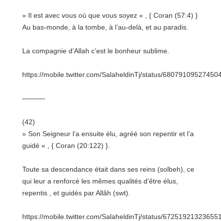
» Il est avec vous où que vous soyez « , { Coran (57:4) }
Au bas-monde, à la tombe, à l’au-delà, et au paradis.
La compagnie d’Allah c’est le bonheur sublime.
https://mobile.twitter.com/SalaheldinTj/status/68079109527450
———-
(42)
» Son Seigneur l’a ensuite élu, agréé son repentir et l’a
guidé « , { Coran (20:122) }.
Toute sa descendance était dans ses reins (solbeh), ce
qui leur a renforcé les mêmes qualités d’être élus,
repentis , et guidés par Allâh (swt).
https://mobile.twitter.com/SalaheldinTj/status/67251921323655