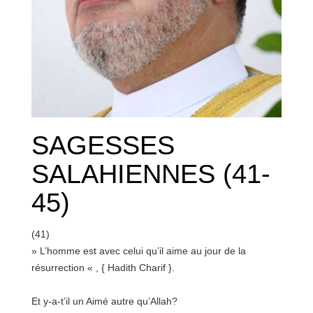
SAGESSES
SALAHIENNES (41-
45)
(41)
» L’homme est avec celui qu’il aime au jour de la
résurrection « , { Hadith Charif }.
Et y-a-t’il un Aimé autre qu’Allah?