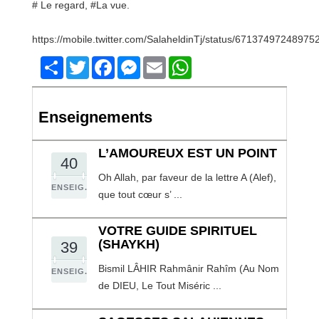
# Le regard, #La vue.
https://mobile.twitter.com/SalaheldinTj/status/67137497248975
Share
Twitter
Facebook
Messenger
Email
WhatsApp
Enseignements
L’AMOUREUX EST UN POINT
40
Oh Allah, par faveur de la lettre A (Alef),
ENSEIG.
que tout cœur s’ ...
VOTRE GUIDE SPIRITUEL
(SHAYKH)
39
Bismil LÂHIR Rahmânir Rahîm (Au Nom
ENSEIG.
de DIEU, Le Tout Miséric ...