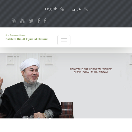
عربي
English
BIENVENUE SUR LE PORTAIL WEB DE
CHEIKH SALAH EL DIN TIDJANI