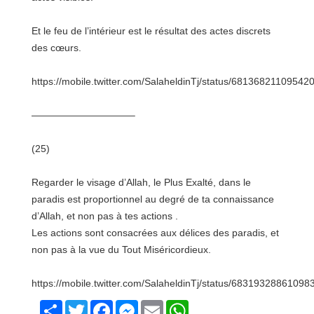
Et le feu de l’intérieur est le résultat des actes discrets
des cœurs.
https://mobile.twitter.com/SalaheldinTj/status/68136821109542
——————————–
(25)
Regarder le visage d’Allah, le Plus Exalté, dans le
paradis est proportionnel au degré de ta connaissance
d’Allah, et non pas à tes actions .
Les actions sont consacrées aux délices des paradis, et
non pas à la vue du Tout Miséricordieux.
https://mobile.twitter.com/SalaheldinTj/status/68319328861098
Share
Twitter
Facebook
Messenger
Email
WhatsApp