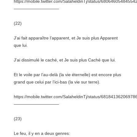
https://mobile.twitter.com/SalaheldinTj/status/68064605484554
——————————–
(22)
J’ai fait apparaître l’apparent, et Je suis plus Apparent
que lui.
J’ai dissimulé le caché, et Je suis plus Caché que lui.
Et le voile par l’au-delà (la vie éternelle) est encore plus
grand que celui par l’ici-bas (la vie sur terre).
https://mobile.twitter.com/SalaheldinTj/status/68184136206978
——————————–
(23)
Le feu, il y en a deux genres: