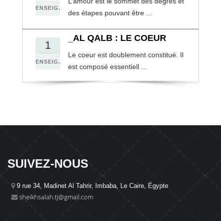
L’amour est le sommet des degrés et
ENSEIG.
des étapes pouvant être ...
_AL QALB : LE COEUR
1
Le coeur est doublement constitué. Il
ENSEIG.
est composé essentiell ...
SUIVEZ-NOUS
9 rue 34, Madinet Al Tahrir, Imbaba, Le Caire, Égypte
sheikhsalah.tj@gmail.com