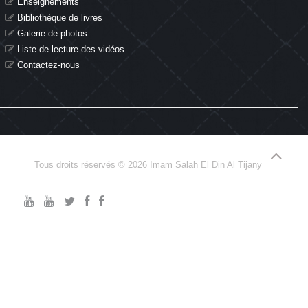
Enseignements
Bibliothèque de livres
Galerie de photos
Liste de lecture des vidéos
Contactez-nous
Tous droits réservés © 2026 Imam Salah El Din Al Tijany