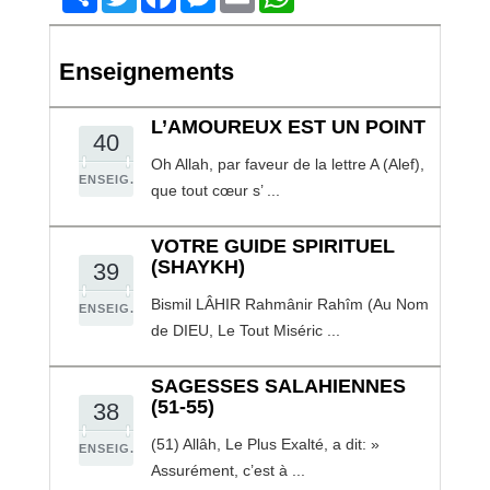
Enseignements
L’AMOUREUX EST UN POINT
40
Oh Allah, par faveur de la lettre A (Alef),
ENSEIG.
que tout cœur s’ ...
VOTRE GUIDE SPIRITUEL
(SHAYKH)
39
Bismil LÂHIR Rahmânir Rahîm (Au Nom
ENSEIG.
de DIEU, Le Tout Miséric ...
SAGESSES SALAHIENNES
(51-55)
38
(51) Allâh, Le Plus Exalté, a dit: »
ENSEIG.
Assurément, c’est à ...