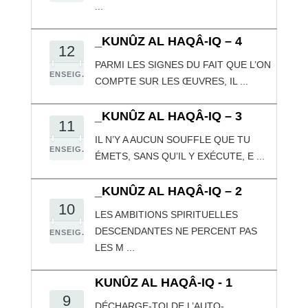
...
_KUNÛZ AL HAQÂ-IQ – 4
12
PARMI LES SIGNES DU FAIT QUE L’ON
ENSEIG.
COMPTE SUR LES ŒUVRES, IL ...
_KUNÛZ AL HAQÂ-IQ – 3
11
IL N’Y A AUCUN SOUFFLE QUE TU
ENSEIG.
ÉMETS, SANS QU’IL Y EXÉCUTE, E ...
_KUNÛZ AL HAQÂ-IQ – 2
10
LES AMBITIONS SPIRITUELLES
DESCENDANTES NE PERCENT PAS
ENSEIG.
LES M ...
KUNÛZ AL HAQÂ-IQ - 1
9
DÉCHARGE-TOI DE L’AUTO-